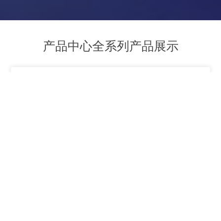
产
品
中
心
全
系
列
产
品
展
示
产品分类
5kw防尘防爆
光储逆控一
BZP-10KW
30KWH光伏
光伏机架式
192V-
BZP-400KW
船舶逆变电
PVB-7光伏
体机旗舰版
工频离网逆
不锈钢户外
600VDC高电
锂电储能一
车载工频逆
光伏离网工
防雷防反直
源
工频离网逆
变器
压MPPT光伏
变电源
体机
频纯正弦波
流汇流箱