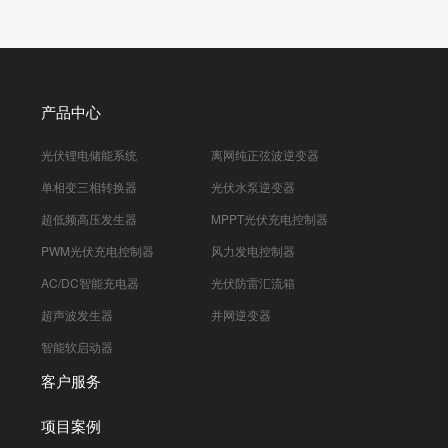
产品中心
光伏锂电储能系统
离网纯正弦波逆变器
单相变三相转换器
光伏水泵逆变器
超低频高压发生器
MPPT光伏充电控制器
PWM光伏充电控制器
风力发电控制器
AC/DC智能充电器
光伏防雷汇流箱
超声波发生器
并网逆变器
智能软启动器
客户服务
项目案例